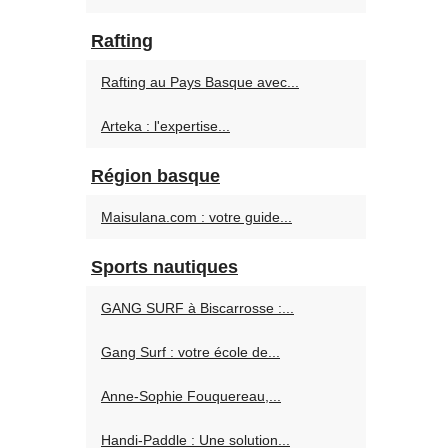
Rafting
Rafting au Pays Basque avec...
Arteka : l'expertise...
Région basque
Maisulana.com : votre guide...
Sports nautiques
GANG SURF à Biscarrosse :...
Gang Surf : votre école de...
Anne-Sophie Fouquereau,...
Handi-Paddle : Une solution...